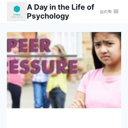
Skip
A Day in the Life of
to
심리학
Psychology
content