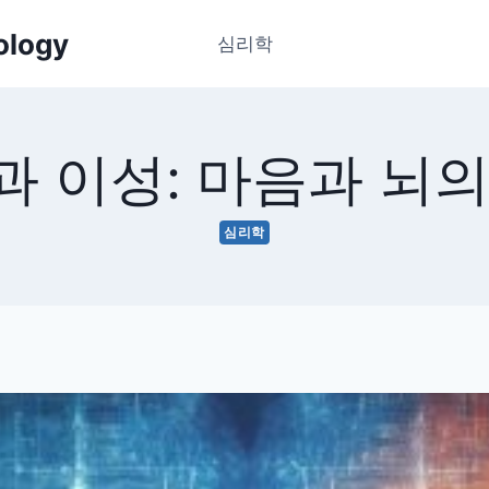
hology
심리학
과 이성: 마음과 뇌의
심리학