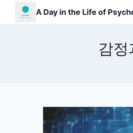
Skip
A Day in the Life of Psyc
to
content
감정